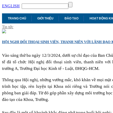
ENGLISH
TRANG CHỦ
GIỚI THIỆU
ĐÀO TẠO
HOẠT ĐỘNG K
Tin tức
HỘI NGHỊ ĐỐI THOẠI SINH VIÊN, THANH NIÊN VỚI LÃNH ĐẠO 
Vào sáng thứ ba ngày 12/3/2024, dưới sự chỉ đạo của Ban C
tế đã tổ chức Hội nghị đối thoại sinh viên, thanh niên với
trường A, Trường Đại học Kinh tế - Luật, ĐHQG-HCM.
Thông qua Hội nghị, những vướng mắc, khó khăn về mọi mặt c
trình học tập, rèn luyện tại Khoa nói riêng và Trường nó
phòng ban giải đáp. Từ đó góp phần xây dựng môi trường học 
đào tạo của Khoa, Trường.
Sau đây là một số khoảnh khắc đáng nhớ trong buổi hội nghị: