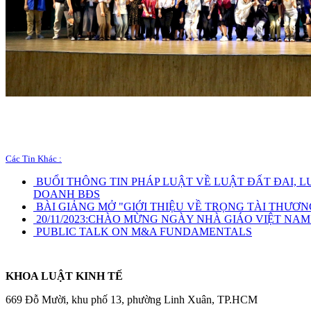
Các Tin Khác :
BUỔI THÔNG TIN PHÁP LUẬT VỀ LUẬT ĐẤT ĐAI, 
DOANH BĐS
BÀI GIẢNG MỞ "GIỚI THIỆU VỀ TRỌNG TÀI THƯƠN
20/11/2023:
CHÀO MỪNG NGÀY NHÀ GIÁO VIỆT NAM 
PUBLIC TALK ON M&A FUNDAMENTALS
KHOA LUẬT KINH TẾ
669 Đỗ Mười, khu phố 13, phường Linh Xuân, TP.HCM