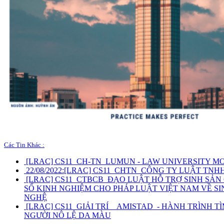
Các Tin Khác :
[LRAC] CS11_CH-TN_LUMUN - LAW UNIVERSITY M
22/08/2022:
[LRAC] CS11_CHTN_CÔNG TY LUẬT TNH
[LRAC] CS11_CTBCB_ĐẠO LUẬT HỖ TRỢ SINH SẢ
SỐ KINH NGHIỆM CHO PHÁP LUẬT VIỆT NAM VỀ S
NGHỆ
[LRAC] CS11_GIẢI TRÍ__AMISTAD_- HÀNH TRÌNH 
NGƯỜI NÔ LỆ DA MÀU