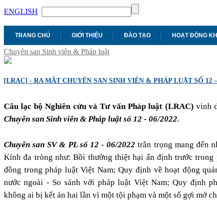
ENGLISH
TRANG CHỦ
GIỚI THIỆU
ĐÀO TẠO
HOẠT ĐỘNG K
Chuyên san Sinh viên & Pháp luật
[LRAC] - RA MẮT CHUYÊN SAN SINH VIÊN & PHÁP LUẬT SỐ 12 – 
Câu lạc bộ Nghiên cứu và Tư vấn Pháp luật (LRAC)
vinh d
Chuyên san Sinh viên & Pháp luật số 12 - 06/2022
.
Chuyên san SV & PL số 12 - 06/2022
trân trọng mang đến nh
Kính đa tròng như: Bồi thường thiệt hại ấn định trước tron
đồng trong pháp luật Việt Nam; Quy định về hoạt động quản 
nước ngoài - So sánh với pháp luật Việt Nam; Quy định p
không ai bị kết án hai lần vì một tội phạm và một số gợi mở ch