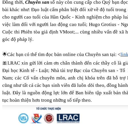
Đồng thời,
Chuyên san
số này còn cung cấp cho Quý bạn đọc 
bài khác như: Đạo luật cấm phân biệt đối xử về độ tuổi trong
cho người cao tuổi của Hàn Quốc - Kinh nghiệm cho pháp lu
việc làm đối với người lao động cao tuổi; Hugo Grotius - N
Cuộc thi Phiên tòa giả định VMoot;... cùng nhiều vấn đề xã h
góc độ pháp lý.
🌟Các bạn có thể tìm đọc bản online của Chuyên san tại:
<
lin
🎀LRAC xin gửi lời cảm ơn chân thành đến các thầy cô là gi
Đại học Kinh tế - Luật; Nhà tài trợ Bạc của Chuyên san - Tổ
Nam; các Cố vấn chuyên môn, anh chị khóa trên đã hỗ trợ B
cũng như tất cả các bạn sinh viên đã luôn dõi theo, đồng hà
luật. Đây là nguồn động lực lớn để Ban biên tập xuất bản t
tục hoàn thiện hơn trong những số tiếp theo.