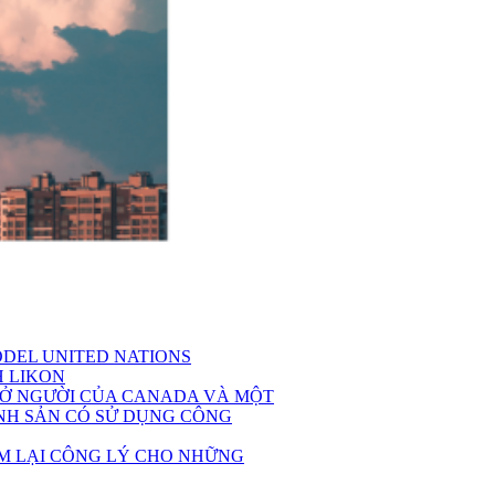
ODEL UNITED NATIONS
H LIKON
N Ở NGƯỜI CỦA CANADA VÀ MỘT
INH SẢN CÓ SỬ DỤNG CÔNG
TÌM LẠI CÔNG LÝ CHO NHỮNG