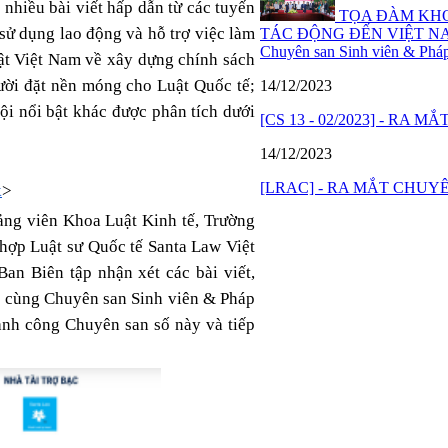
nhiều bài viết hấp dẫn từ các tuyến
TỌA ĐÀM KHO
 sử dụng lao động và hỗ trợ việc làm
TÁC ĐỘNG ĐẾN VIỆT N
Chuyên san Sinh viên & Pháp
ật Việt Nam về xây dựng chính sách
gười đặt nền móng cho Luật Quốc tế;
14/12/2023
ội nổi bật khác được phân tích dưới
[CS 13 - 02/2023] - RA 
14/12/2023
[LRAC] - RA MẮT CHUYÊN
k
>
ảng viên Khoa Luật Kinh tế, Trường
 hợp Luật sư Quốc tế Santa Law Việt
an Biên tập nhận xét các bài viết,
nh cùng Chuyên san Sinh viên & Pháp
hành công Chuyên san số này và tiếp