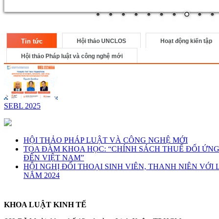
Tin tức
Hội thảo UNCLOS
Hoạt động kiến tập
Hội thảo Pháp luật và công nghệ mới
SEBL 2025
HỘI THẢO PHÁP LUẬT VÀ CÔNG NGHỆ MỚI
TỌA ĐÀM KHOA HỌC: “CHÍNH SÁCH THUẾ ĐỐI ỨN
ĐẾN VIỆT NAM”
HỘI NGHỊ ĐỐI THOẠI SINH VIÊN, THANH NIÊN VỚ
NĂM 2024
KHOA LUẬT KINH TẾ