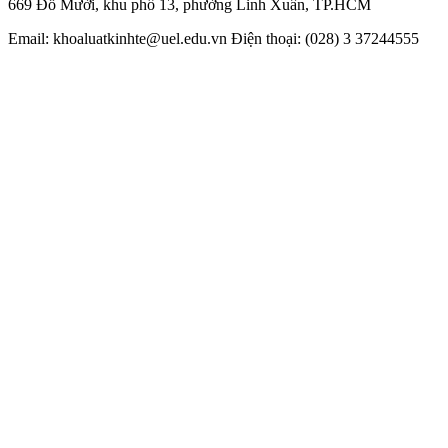
669 Đỗ Mười, khu phố 13, phường Linh Xuân, TP.HCM
Email: khoaluatkinhte@uel.edu.vn Điện thoại:
(028) 3 37244555